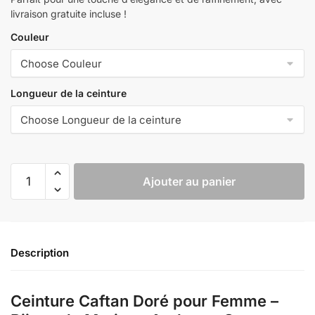
livraison gratuite incluse !
Couleur
Longueur de la ceinture
quantité
Ajouter au panier
de
Ceinture
Caftan
Doré
Description
pour
Femme
-
Ceinture Caftan Doré pour Femme –
Bijoux