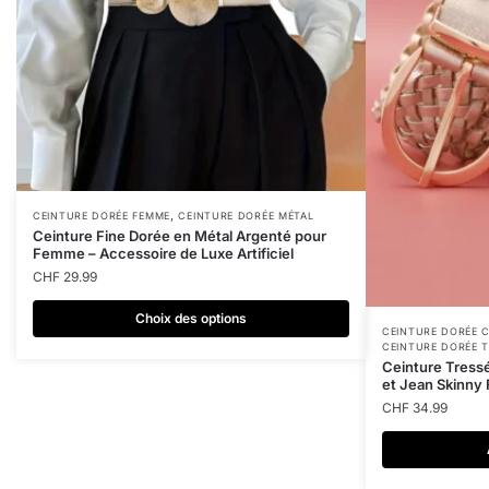
,
Ce
CEINTURE DORÉE FEMME
CEINTURE DORÉE MÉTAL
Ceinture Fine Dorée en Métal Argenté pour
produit
Femme – Accessoire de Luxe Artificiel
a
CHF
29.99
plusieurs
Choix des options
variations.
CEINTURE DORÉE C
Les
CEINTURE DORÉE 
Ceinture Tress
options
et Jean Skinny
peuvent
CHF
34.99
être
choisies
sur