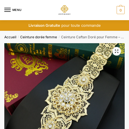
Skip
Skip
to
to
MENU
0
navigation
content
Livraison Gratuite
pour toute commande
Accueil
Ceinture dorée femme
Ceinture Caftan Doré pour Femme – Bijoux de Mariage Arabe en Or
/
/
🔍